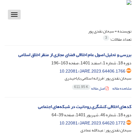
Toggle
vigation
نویسنده =
سبحان نقدی پور
3
تعداد مقالات:
بررسی و تحلیل اصول عام اخلاقی فضای مجازی از منظر اخلاق اسلامی
دوره 18، شماره 1، اسفند 1401، صفحه
163-196
10.22081/JARE.2023.64406.1766
سبحان نقدی پور؛ فرزانه اسلامی باباحیدری
611.95 K
مشاهده مقاله
اصل مقاله
کدهای اخلاقی کنشگری روحانیت در شبکه‌های اجتماعی
دوره 18، شماره 46، شهریور 1401، صفحه
39-64
10.22081/JARE.2023.64620.1772
سبحان نقدی پور؛ عبدالله عمادی