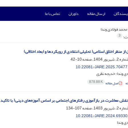
ویسندگان
ارسال مقاله
داوران
تماس با ما
محمد فولادی وندا
3
ات:
ز منظر اخلاق اسلامی( تحلیلی انتقادی از رویکردها و ابعاد اخلاقی)
10-42
10.22081/JARE.2025.70477
ی وندا؛ خدیجه نظری
878.88 K
ه
اصل مقاله
 نقش معاشرت در بازآموزی رفتارهای اجتماعی بر اساس آموزه‌های دینی( با تاکید 
107-134
10.22081/JARE.2024.69330
ی وندا