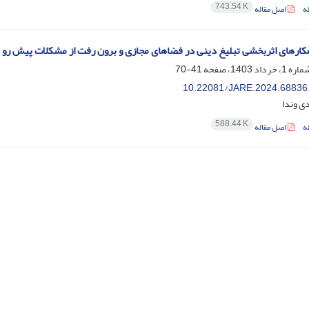
743.54 K
ه
اصل مقاله
هکارهای اثربخشی تبلیغ دینی در فضاهای مجازی و برون رفت از مشکلات پیش رو با
41-70
10.22081/JARE.2024.68836
ی وندا
588.44 K
ه
اصل مقاله