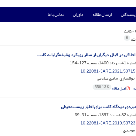
ویسندگان
ارسال مقاله
داوران
تماس با ما
 =
کانت
6
ات:
خلاقی در قبال دیگران از منظر رویکرد وظیفه‌گرایانه کانت
127-154
10.22081/JARE.2021.59715
خوانساری؛ هادی صادقی
558.13 K
ه
اصل مقاله
بردی دیدگاه کانت برای اخلاق زیست‌محیطی
31-69
10.22081/JARE.2019.53723
 موحدی