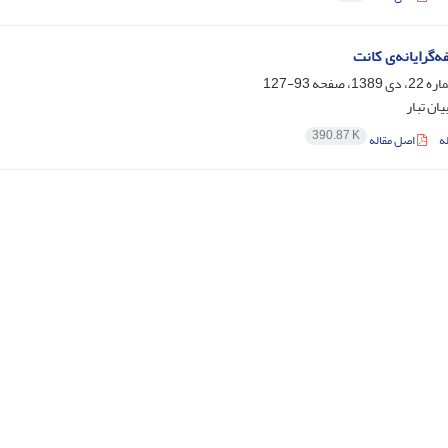
ه‌گرایانه‌ی کانت
93-127
ان تبار
390.87 K
ه
اصل مقاله