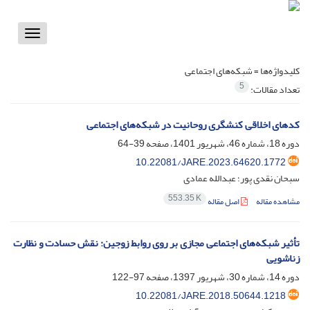
Toggle
vigation
کلیدواژه‌ها =
شبکه‌های اجتماعی
5
تعداد مقالات:
کدهای اخلاقی کنشگری روحانیت در شبکه‌های اجتماعی
دوره 18، شماره 46، شهریور 1401، صفحه
39-64
10.22081/JARE.2023.64620.1772
سبحان نقدی پور؛ عبدالله عمادی
553.35 K
مشاهده مقاله
اصل مقاله
تأثیر شبکه‌های اجتماعی مجازی بر روی روابط زوجین: نقش حسادت و نظارت
زناشویی
دوره 14، شماره 30، شهریور 1397، صفحه
97-122
10.22081/JARE.2018.50644.1218