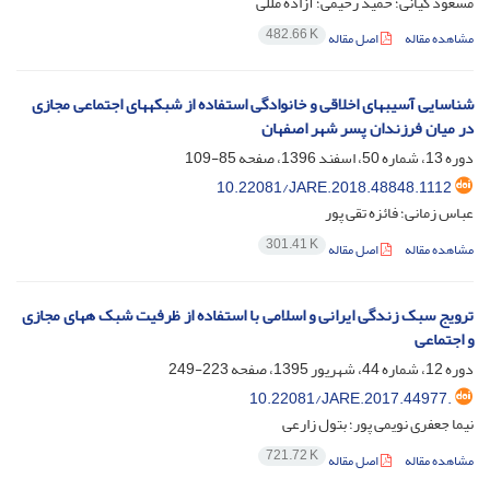
مسعود کیانی؛ حمید رحیمی؛ آزاده مللی
482.66 K
مشاهده مقاله
اصل مقاله
شناسایی آسیبهای اخلاقی و خانوادگی استفاده از شبکههای اجتماعی مجازی
در میان فرزندان پسر شهر اصفهان
دوره 13، شماره 50، اسفند 1396، صفحه
85-109
10.22081/JARE.2018.48848.1112
عباس زمانی؛ فائزه تقی پور
301.41 K
مشاهده مقاله
اصل مقاله
ترویج سبک زندگی ایرانی و اسلامی با استفاده از ظرفیت شبک ههای مجازی
و اجتماعی
دوره 12، شماره 44، شهریور 1395، صفحه
223-249
10.22081/JARE.2017.44977.
نیما جعفری نویمی پور؛ بتول زارعی
721.72 K
مشاهده مقاله
اصل مقاله