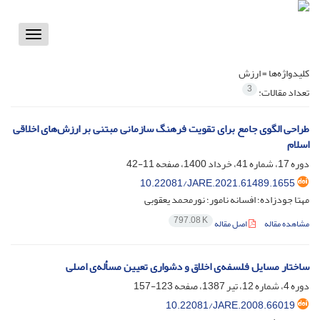
Toggle
vigation
کلیدواژه‌ها =
ارزش
3
تعداد مقالات:
طراحی الگوی جامع برای تقویت فرهنگ ‌سازمانی مبتنی بر ارزش‌های اخلاقی
اسلام
دوره 17، شماره 41، خرداد 1400، صفحه
11-42
10.22081/JARE.2021.61489.1655
مهتا جودزاده؛ افسانه نامور؛ نورمحمد یعقوبی
797.08 K
مشاهده مقاله
اصل مقاله
ساختار مسایل فلسفه‌ی اخلاق و دشواری تعیین مسأله‌‌‌ی‌ اصلی
دوره 4، شماره 12، تیر 1387، صفحه
123-157
10.22081/JARE.2008.66019