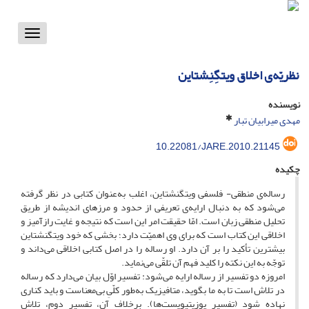
Toggle
vigation
نظریّه‌ی اخلاق ویتگِنِشتاین
نویسنده
مهدی میرابیان تبار
10.22081/JARE.2010.21145
چکیده
رساله‌ی منطقی- فلسفی ویتگنشتاین، اغلب به‌عنوان کتابی در نظر گرفته
می‌شود که به دنبال ارایه‌ی تعریفی از حدود و مرزهای اندیشه از طریق
تحلیل منطقی زبان است. امّا حقیقت امر این است که نتیجه و غایت رازآمیز و
اخلاقی این کتاب است که برای وی اهمیّت دارد؛ بخشی که خود ویتگنشتاین
بیشترین تأکید را بر آن دارد. او رساله را در اصل کتابی اخلاقی می‌داند و
توجّه به این نکته را کلید فهم آن تلقّی می‌نماید.
امروزه دو تفسیر از رساله ارایه می‌شود: تفسیر اوّل بیان می‌دارد که رساله
در تلاش است تا به ما بگوید، متافیزیک به‌طور کلّیِ بی‌معناست و باید کناری
نهاده شود (تفسیر پوزیتیویست‌ها). برخلاف آن، تفسیر دوم، تلاش