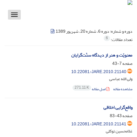
Toggle
vigation
دوره و شماره:
دوره 6، شماره 20، شهریور 1389
6
تعداد مقالات:
معنویّت و هنر از دیدگاه سنّت‌گرایان
صفحه
7-43
10.22081/JARE.2010.21140
ولی الله عباسی
271.11 K
مشاهده مقاله
اصل مقاله
واقع‌گرایی اخلاقی
صفحه
43-83
10.22081/JARE.2010.21141
غلامحسین توکلی