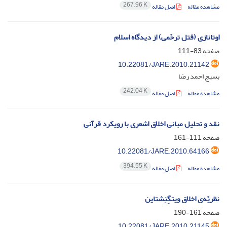
267.96 K
مشاهده مقاله
اصل مقاله
اوتانازی (قتل ترحّمی) از دیدگاه اسلام
صفحه
83-111
10.22081/JARE.2010.21142
بسیج احمد رضا
242.04 K
مشاهده مقاله
اصل مقاله
نقد و تحلیل مبانی اخلاق اشعری با رویکرد قرآنی
صفحه
111-161
10.22081/JARE.2010.64166
394.55 K
مشاهده مقاله
اصل مقاله
نظریّه‌ی اخلاق ویتگِنِشتاین
صفحه
161-190
10.22081/JARE.2010.21145