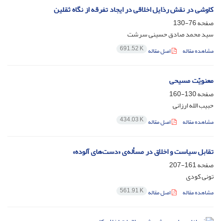
کاوشی در نقش رذایل اخلاقی در ایجاد تفرقه از نگاه ثقلین
صفحه
76-130
سید محمد صادق حسینی سرشت
691.52 K
مشاهده مقاله
اصل مقاله
معنویّت مسیحی
صفحه
130-160
حبیب الله ارزانی
434.03 K
مشاهده مقاله
اصل مقاله
تقابل سیاست و اخلاق در مسأله‌ی «دست‌های آلوده»
صفحه
161-207
تونی کودی
561.91 K
مشاهده مقاله
اصل مقاله