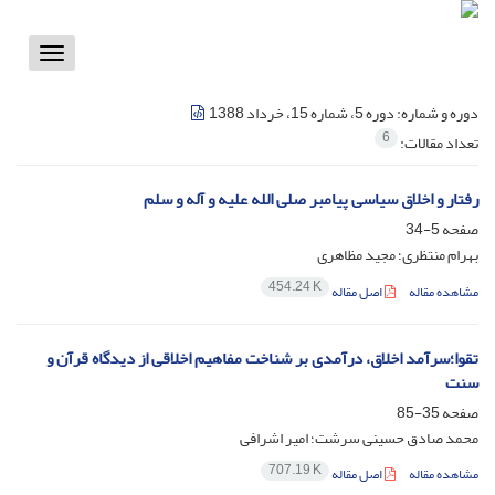
Toggle
vigation
دوره و شماره:
دوره 5، شماره 15، خرداد 1388
6
تعداد مقالات:
رفتار و اخلاق سیاسی پیامبر صلی الله علیه و آله و سلم
صفحه
5-34
بهرام منتظری؛ مجید مظاهری
454.24 K
مشاهده مقاله
اصل مقاله
تقوا؛سرآمد اخلاق، درآمدی بر شناخت مفاهیم اخلاقی از دیدگاه قرآن و
سنت
صفحه
35-85
محمد صادق حسینی سرشت؛ امیر اشرافی
707.19 K
مشاهده مقاله
اصل مقاله