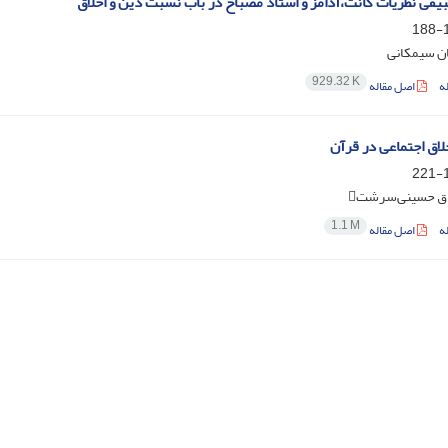
یقی نظریات کانت،آدامز و استاد مصباح در باب نسبت دین و اخلاق
1
ن سیمکانی
929.32 K
ه
اصل مقاله
لاق اجتماعی در قرآن
1
ق حسینی‌سرشت
1.1 M
ه
اصل مقاله