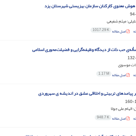
 هوش معنوی کارکنان سازمان بهزیستی شهرستان یزد
لیلی؛ میثم شفیعی
1017.29 K
ه
اصل مقاله
له‌ی حب ذات از دیدگاه وظیفه‌گرایی و فضیلت‌محوری اسلامی
ات موسوی
1.17 M
ه
اصل مقاله
 پیامدهای تربیتی و اخلاقی عشق در اندیشه ی سهروردی
1
؛ الهام علی جولا
948.7 K
ه
اصل مقاله