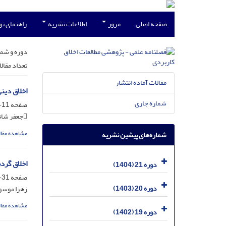
صفحه اصلی
مرور
اطلاعات نشریه
راهنمای ن
دوره و شما
تعداد مقال
مقالات آماده انتشار
اخلاق دینی
شماره جاری
صفحه
11-30
جعفر شانظری؛ شیرین  عبداللهی
مشاهده مقال
شماره‌های پیشین نشریه
اخلاق گر
دوره 21 (1404)
صفحه
31-63
دوره 20 (1403)
زهرا موسو
مشاهده مقال
دوره 19 (1402)