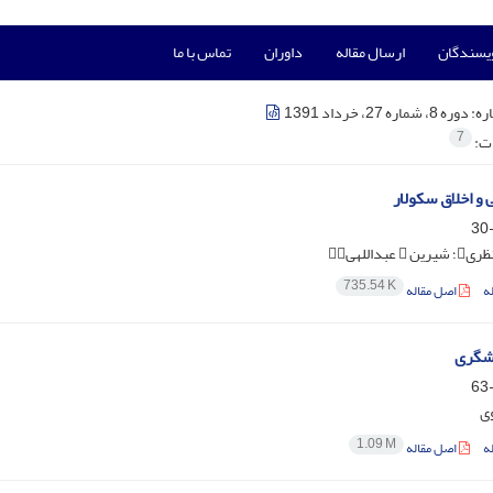
ویسندگان
ارسال مقاله
داوران
تماس با ما
ره:
دوره 8، شماره 27، خرداد 1391
7
ات:
 و اخلاق سکولار
735.54 K
ه
اصل مقاله
دشگری
ی
1.09 M
ه
اصل مقاله