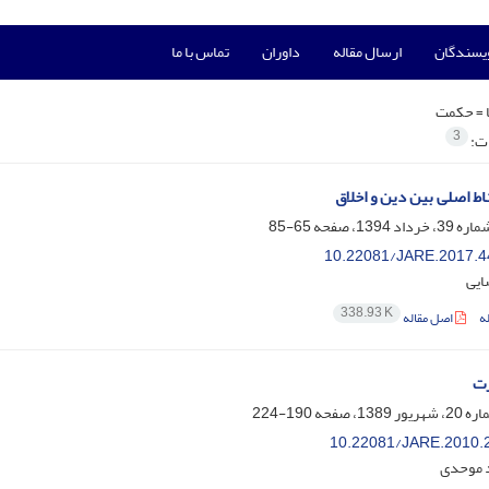
ویسندگان
ارسال مقاله
داوران
تماس با ما
 =
حکمت
3
ات:
اط اصلی بین دین و اخلاق
65-85
10.22081/JARE.2017.4
ایی
338.93 K
ه
اصل مقاله
رت
190-224
10.22081/JARE.2010.
 موحدی