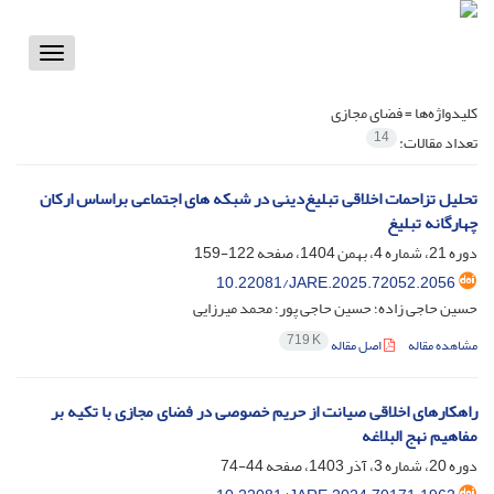
Toggle
vigation
کلیدواژه‌ها =
فضای مجازی
14
تعداد مقالات:
تحلیل تزاحمات اخلاقی تبلیغ‌دینی در شبکه های اجتماعی براساس ارکان
چهارگانه تبلیغ
دوره 21، شماره 4، بهمن 1404، صفحه
122-159
10.22081/JARE.2025.72052.2056
حسین حاجی زاده؛ حسین حاجی پور؛ محمد میرزایی
719 K
مشاهده مقاله
اصل مقاله
راهکارهای اخلاقی صیانت از حریم خصوصی در فضای مجازی با تکیه بر
مفاهیم نهج البلاغه
دوره 20، شماره 3، آذر 1403، صفحه
44-74