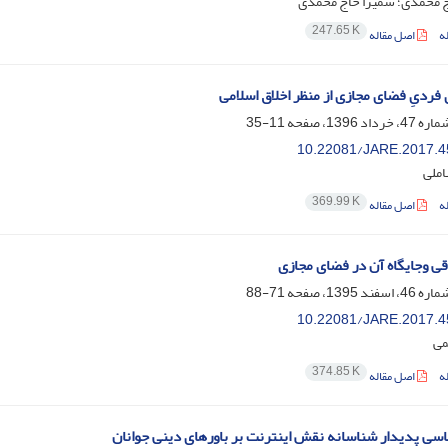
 محمدی؛ سمیرا حاج محمدی
247.65 K
ه
اصل مقاله
فردیِ فضای مجازی از منظر اخلاق اسلامی
11-35
10.22081/JARE.2017.4
املی
369.99 K
ه
اصل مقاله
قی وجایگاه آن در فضای مجازی
71-88
10.22081/JARE.2017.4
می
374.85 K
ه
اصل مقاله
ی پدیدار شناسانه نقش اینترنت بر باورهای دینی جوانان