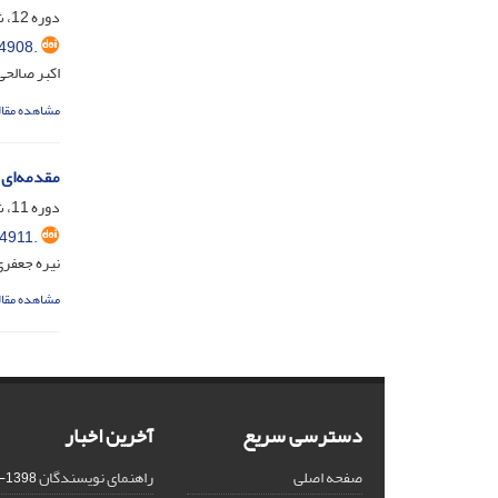
دوره 12، شماره 43، خرداد 1395، صفحه
4908.
اکبر صالحی
مشاهده مقال
مقدمه‌ای ب
دوره 11، شماره 42، اسفند 1394، صفحه
4911.
نیره جعفری
مشاهده مقال
دسترسی سریع
آخرین اخبار
صفحه اصلی
راهنمای نویسندگان
1398-03-23