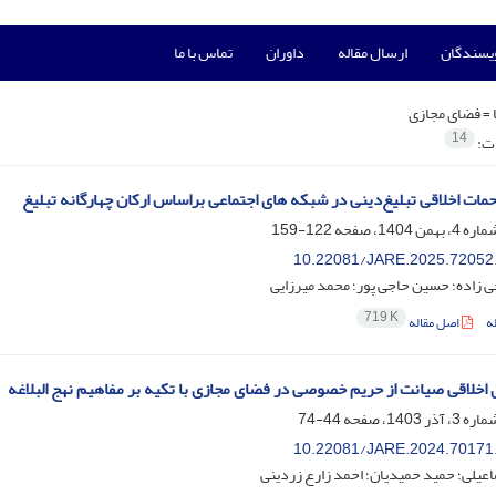
ویسندگان
ارسال مقاله
داوران
تماس با ما
 =
فضای مجازی
14
ات:
حمات اخلاقی تبلیغ‌دینی در شبکه های اجتماعی براساس ارکان چهارگانه تبلیغ
122-159
10.22081/JARE.2025.72052
 زاده؛ حسین حاجی پور؛ محمد میرزایی
719 K
ه
اصل مقاله
 اخلاقی صیانت از حریم خصوصی در فضای مجازی با تکیه بر مفاهیم نهج البلاغه
44-74
10.22081/JARE.2024.70171
عیلی؛ حمید حمیدیان؛ احمد زارع زردینی