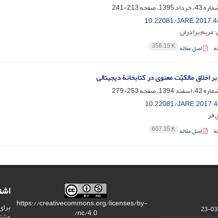
213-241
10.22081/JARE.2017.4
؛ مریم برادران
356.15 K
ه
اصل مقاله
ر اخلاق مالکیّت معنوی در کتابخانة دیجیتالی
253-279
10.22081/JARE.2017.4
 فر
607.35 K
ه
اصل مقاله
اشت
https://creativecommons.org/licenses/by-
برای
nc/4.0/
مشت