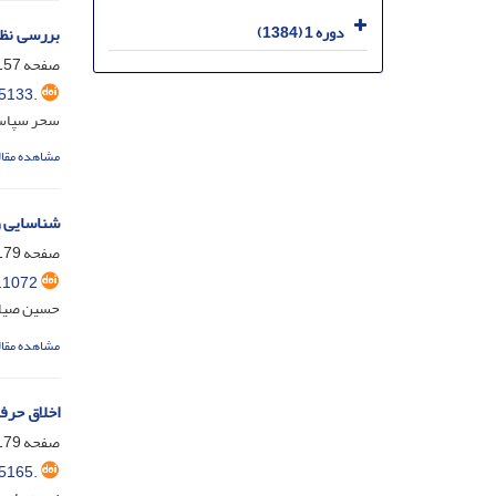
دوره 1 (1384)
بررسی نظر
صفحه
57-179
5133.
سحر سپاسی
مشاهده مقال
شناسایی و ر
صفحه
79-209
.1072
حسین صیادی
مشاهده مقال
اخلاق حرفه
صفحه
79-209
5165.