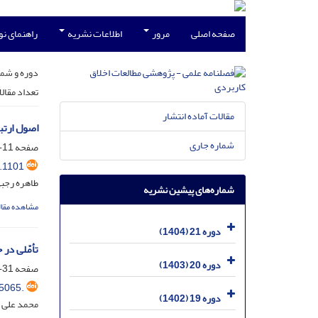
صفحه اصلی
مرور
اطلاعات نشریه
راهنمای ن
دوره و شما
تعداد مقال
مقالات آماده انتشار
اصول ارتب
شماره جاری
صفحه
11-29
.1101
طاهره رجبی
شماره‌های پیشین نشریه
مشاهده مقال
دوره 21 (1404)
تأمّلی در 
دوره 20 (1403)
صفحه
31-49
5065.
دوره 19 (1402)
محمد علی 