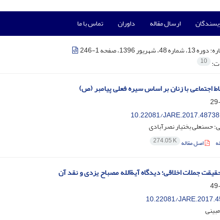
ویسندگان
ارسال مقاله
داوران
تماس با ما
ره:
دوره 13، شماره 48، شهریور 1396، صفحه 1-246
10
ات:
اط اجتماعی با زنان بر اساس سیره فعلی پیامبر (ص)
10.22081/JARE.2017.48738
؛ حسنعلی بختیار نصرآبادی
274.05 K
ه
اصل مقاله
حقیقت جملات اخلاقی؛ دیدگاه آیة‏الله مصباح یزدی و نقد آن
10.22081/JARE.2017.4
مبینی