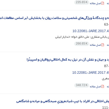
235.65 K
ه
اصل مقاله
ده و چندگانۀ‌ ویژگی‌های شخصیتی و سلامت روان با بخشایش (بر اساس مطالعات انج
10.22081/JARE.2017.4
ابائی منقاری؛ علی خالق خواه؛ خدایار ابیلی
266.65 K
ه
اصل مقاله
 و جهان و نقش آن در نیل به کمال اخلاقی:رواقیان و اسپینُزا
10.22081/JARE.2017.4
صغری
348.72 K
ه
اصل مقاله
وش اخلاقی در افراد با تیپ شبانه‌روزیِ صبحگاهی و میانه و شامگاهی